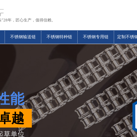
—
厂
条”28年，匠心生产，值得信赖。
不锈钢输送链
不锈钢特种链
不锈钢专用链
定制不锈
高性能
质卓越
起草单位